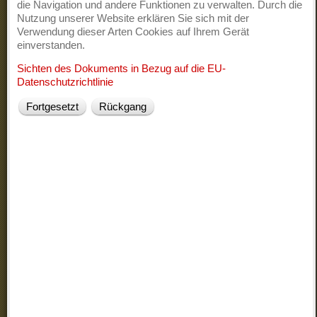
die Navigation und andere Funktionen zu verwalten. Durch die
Nutzung unserer Website erklären Sie sich mit der
Verwendung dieser Arten Cookies auf Ihrem Gerät
einverstanden.
Sichten des Dokuments in Bezug auf die EU-
Nur halbtags reicht, um eine Vorstellung von den natürlichen,
Datenschutzrichtlinie
historischen und künstlerischen Schönheiten Bergamo zu
bekommen, durch die Gassen und Plätze zu bummeln, die
Fortgesetzt
Rückgang
charakteristischen mittelalterlichen Turm-Häuser zu sehen und
die wichtigsten Sehenswürdigkeiten der Stadt zu besuchen.
Die Altstadt ist durch Mauern völlig umgeben, die ihr
ursprüngliches Aussehen im Laufe der Jahrhunderte fast
unverändert bewahrt haben.