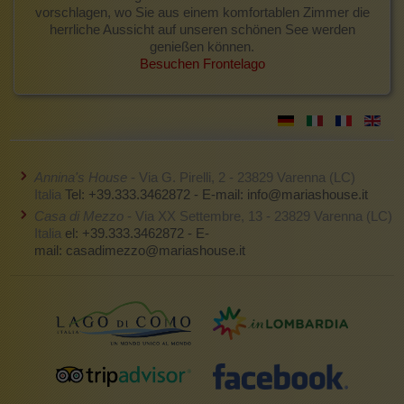
vorschlagen, wo Sie aus einem komfortablen Zimmer die
herrliche Aussicht auf unseren schönen See werden
genießen können.
Besuchen Frontelago
Annina's House
- Via G. Pirelli, 2 - 23829 Varenna (LC)
Italia
Tel: +39.333.3462872 - E-mail:
info@mariashouse.it
Casa di Mezzo
- Via XX Settembre, 13 - 23829 Varenna (LC)
Italia
el: +39.333.3462872 - E-
mail:
casadimezzo@mariashouse.it