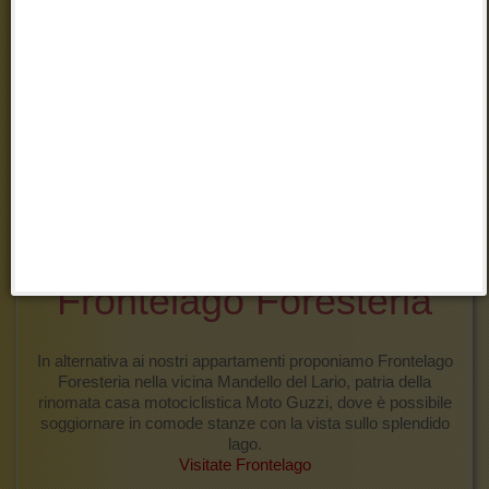
destinazione e scoprire lentamente Varenna.
Contattandoci anticipatamente organizzeremo l'accoglienza
e la consegna delle chiavi.
Il lago e la zona circostante offrono poi l'opportunità di praticare
ogni genere di sport: sci d'acqua, windsurf, trekking e bicicletta.
Dall'imbarcadero partono regolarmente traghetti che raggiungono
i deliziosi paesi della sponda occidentale del lago, tra cui
Menaggio e l'elegante Bellagio, situato proprio nel punto di
divisione dei due rami del Lago di Como.
Frontelago Foresteria
In alternativa ai nostri appartamenti proponiamo Frontelago
Foresteria nella vicina Mandello del Lario, patria della
rinomata casa motociclistica Moto Guzzi, dove è possibile
soggiornare in comode stanze con la vista sullo splendido
lago.
Visitate Frontelago