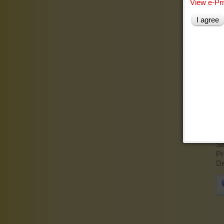
View e-Pr
Fo
Tv
I agree
Li
Ar
Sa
Pr
De
Li
La
Cu
Ra
Sa
Pr
De