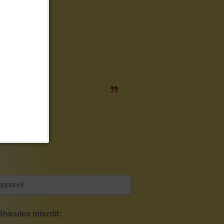
appareil.
hicules interdit: