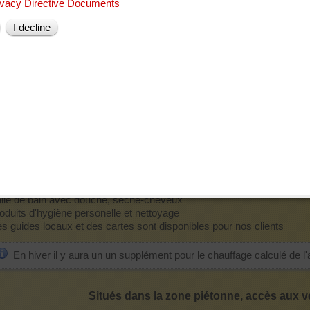
ivacy Directive Documents
ur électrique - réfrigerateur - micro-ondes
 lcd sat
I decline
t double
moire
lle de bain avec douche, sèche-cheveux
oduits d'hygiène personelle et nettoyage
s guides locaux et des cartes sont disponibles pour nos clients
CASA DI MEZZO
nge de lit et de bain
 consommation d'électricité - gaz - eau
isinière à gaz - four - réfrigérateur - micro-ondes
dio - réveil
lle de bain avec douche, sèche-cheveux
oduits d'hygiène personelle et nettoyage
s guides locaux et des cartes sont disponibles pour nos clients
En hiver il y aura un un supplément pour le chauffage calculé de l'
Situés dans la zone piétonne, accès aux vé