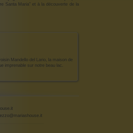
re Santa Maria" et à la découverte de la
isin Mandello del Lario, la maison de
e imprenable sur notre beau lac.
ouse.it
ezzo@mariashouse.it