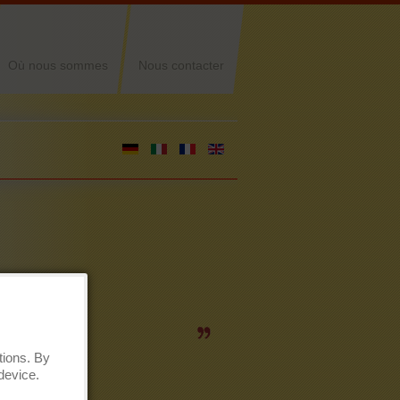
Où nous sommes
Nous contacter
prix
tions. By
device.