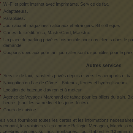
Wi-Fi et point Internet avec imprimante. Service de fax.
Adaptateurs.
Parapluies.
Journaux et magazines nationaux et étrangers. Bibliothèque.
Cartes de crédit: Visa, MasterCard, Maestro.
Un place de parking privé est disponible pour nos clients dans le p
demandé.
Coupons spéciaux pour tarif journalier sont disponibles pour le park
Autres services
Service de taxi, transferts privés depuis et vers les aéroports et bat
Navigation du Lac de Côme – Bateaux, ferries et hydroglisseurs.
Location de bateaux d'aviron et à moteur.
Agence de Voyage / Marchand de tabac pour les billets du train. Bla
heures (sauf les samedis et les jours fériés).
Cours de cuisine.
us vous fournirons toutes les cartes et les informations nécessair
vironnant, les voisines villes comme Bellagio, Menaggio, Mandello del
s célèbres sentiers sur nos montagnes, tout d'abord le "Chemin d