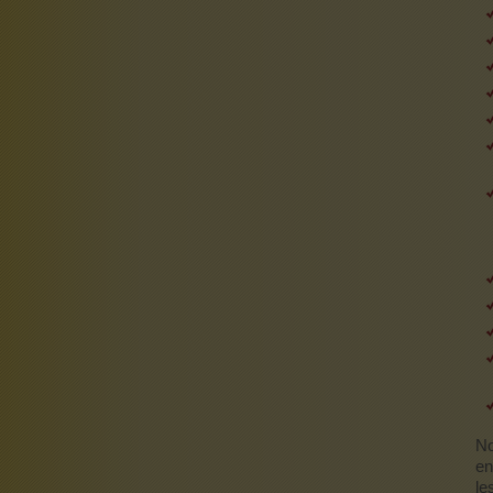
No
en
le