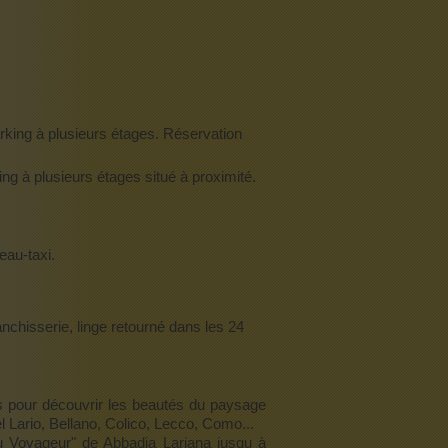
arking à plusieurs étages. Réservation
ing à plusieurs étages situé à proximité.
eau-taxi.
nchisserie, linge retourné dans les 24
es pour découvrir les beautés du paysage
 Lario, Bellano, Colico, Lecco, Como...
u Voyageur" de Abbadia Lariana jusqu à